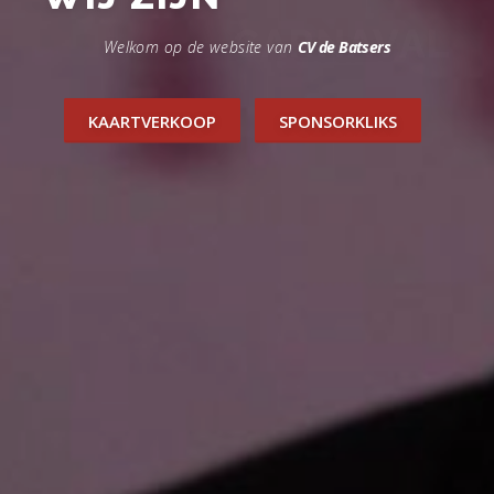
Welkom op de website van
CV de Batsers
KAARTVERKOOP
SPONSORKLIKS