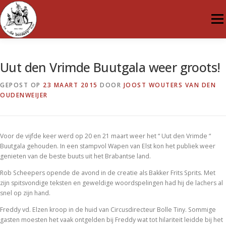
Ga
naar
Menu
de
inhoud
TUUS
NIEUWS
COMMISSIES
HISTORY
Uut den Vrimde Buutgala weer groots!
GEPOST OP
23 MAART 2015
DOOR
JOOST WOUTERS VAN DEN
OUDENWEIJER
PRINSEN
MEDIA & VERKOOP
SPONSOREN
GASTENBOEK
CONTACT
Voor de vijfde keer werd op 20 en 21 maart weer het “ Uut den Vrimde “
Buutgala gehouden. In een stampvol Wapen van Elst kon het publiek weer
genieten van de beste buuts uit het Brabantse land.
Rob Scheepers opende de avond in de creatie als Bakker Frits Sprits. Met
zijn spitsvondige teksten en geweldige woordspelingen had hij de lachers al
snel op zijn hand.
Freddy vd. Elzen kroop in de huid van Circusdirecteur Bolle Tiny. Sommige
gasten moesten het vaak ontgelden bij Freddy wat tot hilariteit leidde bij het