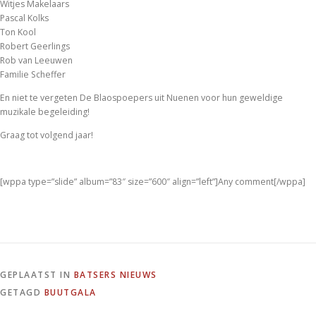
Witjes Makelaars
Pascal Kolks
Ton Kool
Robert Geerlings
Rob van Leeuwen
Familie Scheffer
En niet te vergeten De Blaospoepers uit Nuenen voor hun geweldige
muzikale begeleiding!
Graag tot volgend jaar!
[wppa type=”slide” album=”83″ size=”600″ align=”left”]Any comment[/wppa]
GEPLAATST IN
BATSERS NIEUWS
GETAGD
BUUTGALA