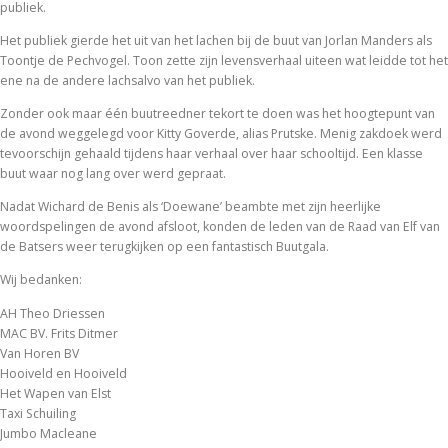
publiek.
Het publiek gierde het uit van het lachen bij de buut van Jorlan Manders als
Toontje de Pechvogel. Toon zette zijn levensverhaal uiteen wat leidde tot het
ene na de andere lachsalvo van het publiek.
Zonder ook maar één buutreedner tekort te doen was het hoogtepunt van
de avond weggelegd voor Kitty Goverde, alias Prutske. Menig zakdoek werd
tevoorschijn gehaald tijdens haar verhaal over haar schooltijd. Een klasse
buut waar nog lang over werd gepraat.
Nadat Wichard de Benis als ‘Doewane’ beambte met zijn heerlijke
woordspelingen de avond afsloot, konden de leden van de Raad van Elf van
de Batsers weer terugkijken op een fantastisch Buutgala.
Wij bedanken:
AH Theo Driessen
MAC BV. Frits Ditmer
Van Horen BV
Hooiveld en Hooiveld
Het Wapen van Elst
Taxi Schuiling
Jumbo Macleane