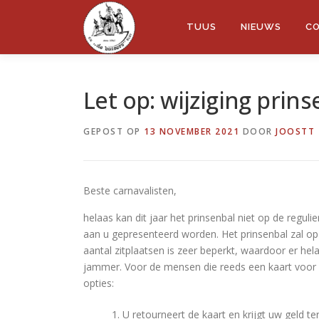
Ga
naar
TUUS
NIEUWS
CO
de
inhoud
Let op: wijziging prin
GEPOST OP
13 NOVEMBER 2021
DOOR
JOOSTT
Beste carnavalisten,
helaas kan dit jaar het prinsenbal niet op de regu
aan u gepresenteerd worden. Het prinsenbal zal 
aantal zitplaatsen is zeer beperkt, waardoor er hel
jammer. Voor de mensen die reeds een kaart voor 
opties:
U retourneert de kaart en krijgt uw geld t