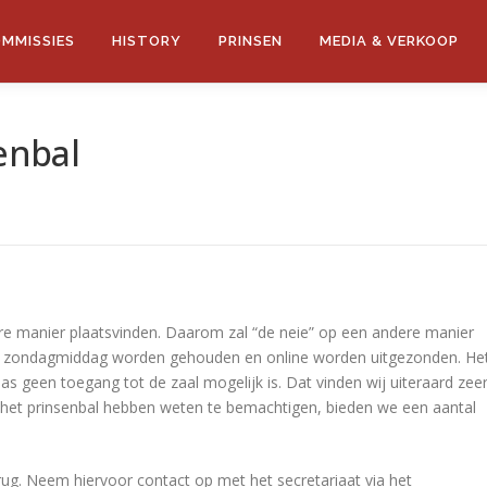
MMISSIES
HISTORY
PRINSEN
MEDIA & VERKOOP
senbal
liere manier plaatsvinden. Daarom zal “de neie” op een andere manier
op zondagmiddag worden gehouden en online worden uitgezonden. He
aas geen toegang tot de zaal mogelijk is. Dat vinden wij uiteraard zee
het prinsenbal hebben weten te bemachtigen, bieden we een aantal
erug. Neem hiervoor contact op met het secretariaat via het