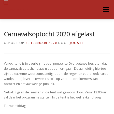
Ga
naar
Menu
de
inhoud
TUUS
NIEUWS
COMMISSIES
HISTORY
Carnavalsoptocht 2020 afgelast
GEPOST OP
23 FEBRUARI 2020
DOOR
JOOSTT
PRINSEN
MEDIA & VERKOOP
SPONSOREN
Vanochtend is in overleg met de gemeente Overbetuwe besloten dat
GASTENBOEK
CONTACT
de carnavalsoptocht helaas niet door kan gaan. De aanleiding hiertoe
zijn de extreme weersomstandigheden, de regen en vooral ook harde
wind(stoten) leveren teveel risico’s op voor de deelnemers aan de
optocht en het aanwezige publiek.
Gelukkig gaan de feesten in de tent wel gewoon door. Vanaf 12:00 uur
zal daar het programma starten. In de tent is het wel lekker droog.
Tot vanmiddag!